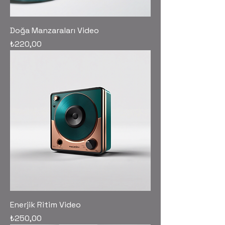
Doğa Manzaraları Video
Fiyat
₺220,00
Enerjik Ritim Video
Fiyat
₺250,00