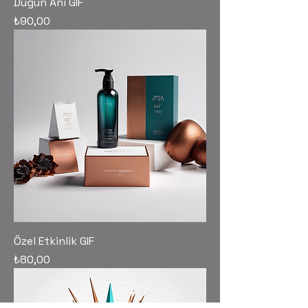
Düğün Anı GIF
Fiyat
₺90,00
Özel Etkinlik GIF
Fiyat
₺80,00