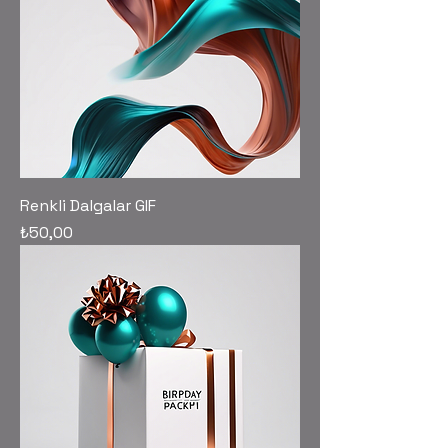
Renkli Dalgalar GIF
Fiyat
₺50,00