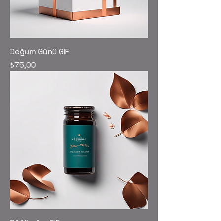
Doğum Günü GIF
Fiyat
₺75,00